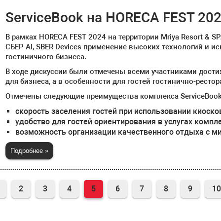
ServiceBook на HORECA FEST 202
В рамках HORECA FEST 2024 на территории Mriya Resort & S
СБЕР AI, SBER Devices применение высоких технологий и и
гостиничного бизнеса.
В ходе дискуссии были отмечены всеми участниками достиж
для бизнеса, а в особенности для гостей гостинично-ресто
Отмечены следующие преимущества комплекса ServiceBook
скорость заселения гостей при использовании киоск
удобство для гостей ориентирования в услугах комп
возможность организации качественного отдыха с 
Подробнее »
2
3
4
5
6
7
8
9
1