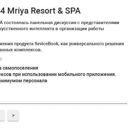
4 Mriya Resort & SPA
PA состоялась панельная дискуссия с представителями
скусственного интеллекта в организации работы
ения продукта SeviceBook, как универсального решения
ранных комплексов.
:
ов самопоселения
лексов при использовании мобильного приложения.
минимумом персонала
0
>