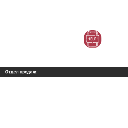
Отдел продаж:
+7 (800) 700-82-78
order@orbitatech.ru
Наш YouTube канал
Отдел внедрения:
order@orbitatech.ru