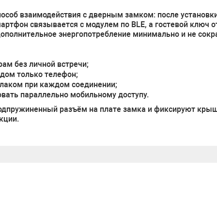
особ взаимодействия с дверным замком: после установки
 Смартфон связывается с модулем по BLE, а гостевой ключ 
дополнительное энергопотребление минимально и не сок
м без личной встречи;
ядом только телефон;
блаком при каждом соединении;
овать параллельно мобильному доступу.
 подпружиненный разъём на плате замка и фиксируют кры
кции.