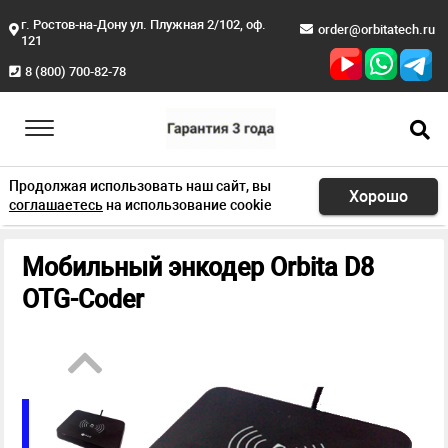
г. Ростов-на-Дону ул. Плужная 2/102, оф.
order@orbitatech.ru
121
8 (800) 700-82-78
Продолжая использовать наш сайт, вы
Хорошо
соглашаетесь
на использование cookie
Главная
Продукция
Электронные замки
Энкодер D8
Мобильный энкодер Orbita D8
OTG-Coder