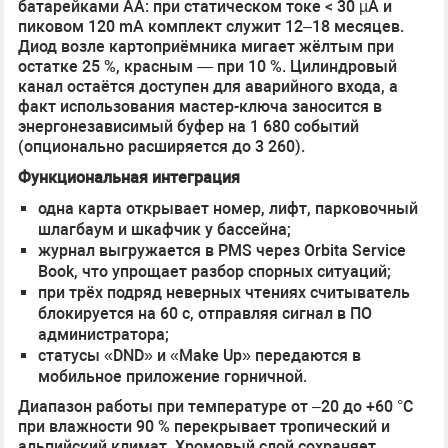
батарейками AA: при статическом токе < 30 µA и
пиковом 120 mA комплект служит 12–18 месяцев.
Диод возле картоприёмника мигает жёлтым при
остатке 25 %, красным — при 10 %. Цилиндровый
канал остаётся доступен для аварийного входа, а
факт использования мастер-ключа заносится в
энергонезависимый буфер на 1 680 событий
(опционально расширяется до 3 260).
Функциональная интеграция
одна карта открывает номер, лифт, парковочный
шлагбаум и шкафчик у бассейна;
журнал выгружается в PMS через Orbita Service
Book, что упрощает разбор спорных ситуаций;
при трёх подряд неверных чтениях считыватель
блокируется на 60 с, отправляя сигнал в ПО
администратора;
статусы «DND» и «Make Up» передаются в
мобильное приложение горничной.
Диапазон работы при температуре от –20 до +60 °C
при влажности 90 % перекрывает тропический и
альпийский климат. Хромовый слой сохраняет