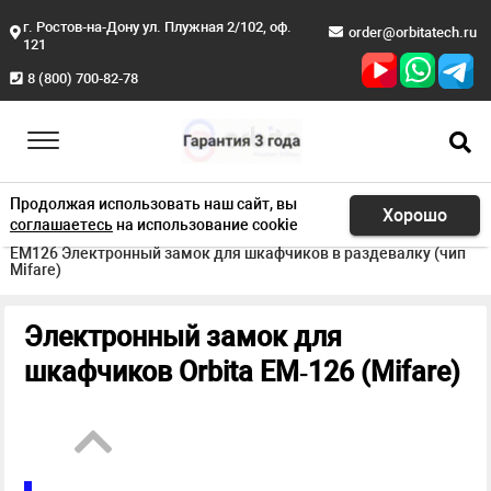
г. Ростов-на-Дону ул. Плужная 2/102, оф.
order@orbitatech.ru
121
8 (800) 700-82-78
Продолжая использовать наш сайт, вы
Хорошо
соглашаетесь
на использование cookie
Главная
Продукция
Для фитнес зала
EM126 Электронный замок для шкафчиков в раздевалку (чип
Mifare)
Электронный замок для
шкафчиков Orbita EM‑126 (Mifare)