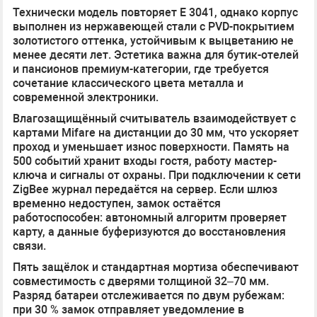
Технически модель повторяет E 3041, однако корпус
выполнен из нержавеющей стали с PVD-покрытием
золотистого оттенка, устойчивым к выцветанию не
менее десяти лет. Эстетика важна для бутик-отелей
и пансионов премиум-категории, где требуется
сочетание классического цвета металла и
современной электроники.
Влагозащищённый считыватель взаимодействует с
картами Mifare на дистанции до 30 мм, что ускоряет
проход и уменьшает износ поверхности. Память на
500 событий хранит входы гостя, работу мастер-
ключа и сигналы от охраны. При подключении к сети
ZigBee журнал передаётся на сервер. Если шлюз
временно недоступен, замок остаётся
работоспособен: автономный алгоритм проверяет
карту, а данные буферизуются до восстановления
связи.
Пять защёлок и стандартная мортиза обеспечивают
совместимость с дверями толщиной 32–70 мм.
Разряд батареи отслеживается по двум рубежам:
при 30 % замок отправляет уведомление в