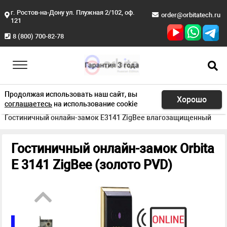
г. Ростов-на-Дону ул. Плужная 2/102, оф.
order@orbitatech.ru
121
8 (800) 700-82-78
Продолжая использовать наш сайт, вы
Хорошо
соглашаетесь
на использование cookie
Главная
Продукция
Онлайн замки
Гостиничный онлайн-замок E3141 ZigBee влагозащищенный
Гостиничный онлайн-замок Orbita
E 3141 ZigBee (золото PVD)