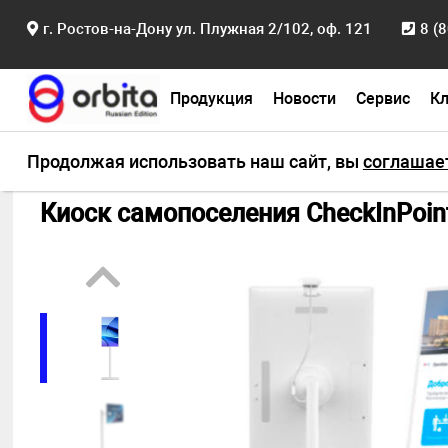
г. Ростов-на-Дону ул. Плужная 2/102, оф. 121
8 (
Продукция
Новости
Сервис
К
Главная
Продукция
Системы управления п
Продолжая использовать наш сайт, вы
соглашае
Киоск самопоселения CheckInPoint 