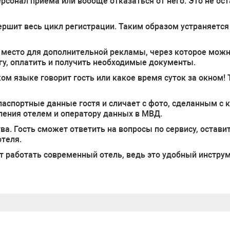
рсонал приема или вообще отказаться от него. Это не ос
ершит весь цикл регистрации. Таким образом устраняетс
 место для дополнительной рекламы, через которое можн
гу, оплатить и получить необходимые документы.
ком языке говорит гость или какое время суток за окном
паспортные данные гостя и сличает с фото, сделанным с
ения отелем и оператору данных в МВД.
а. Гость сможет ответить на вопросы по сервису, остави
теля.
ет работать современный отель, ведь это удобный инстру