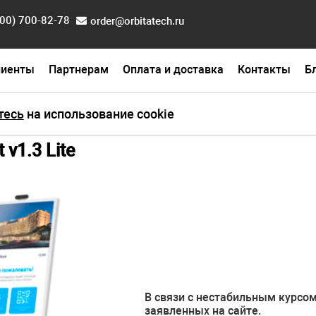
800) 700-82-78
order@orbitatech.ru
лиенты
Партнерам
Оплата и доставка
Контакты
Б
оселением
Киоск самопоселения CheckInPoint v1.3
тесь
на использование cookie
v1.3 Lite
В связи с нестабильным курсом
заявленных на сайте.