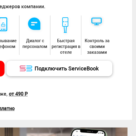
неджеров компании.
рывание
Диалог с
Быстрая
Контроль за
лефоном
персоналом
регистрация в
своими
отеле
заказами
Подключить ServiceBook
зже,
от 490 Р
платно