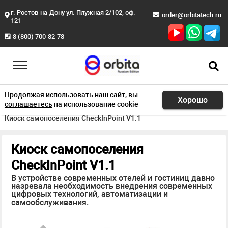
г. Ростов-на-Дону ул. Плужная 2/102, оф.
order@orbitatech.ru
121
8 (800) 700-82-78
Продолжая использовать наш сайт, вы
Хорошо
соглашаетесь
на использование cookie
Главная
Продукция
Системы управления поселением
Киоск самопоселения CheckInPoint V1.1
Киоск самопоселения
CheckInPoint V1.1
В устройстве современных отелей и гостиниц давно
назревала необходимость внедрения современных
цифровых технологий, автоматизации и
самообслуживания.