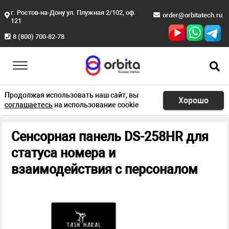
г. Ростов-на-Дону ул. Плужная 2/102, оф.
order@orbitatech.ru
121
8 (800) 700-82-78
Продолжая использовать наш сайт, вы
Хорошо
соглашаетесь
на использование cookie
Главная
Продукция
Умный номер
DS-258HR Панель
Сенсорная панель DS-258HR для
статуса номера и
взаимодействия с персоналом