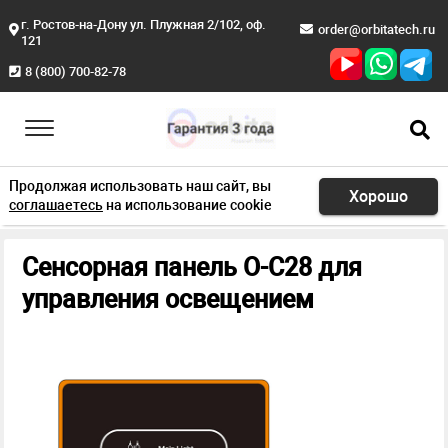
г. Ростов-на-Дону ул. Плужная 2/102, оф.
order@orbitatech.ru
121
8 (800) 700-82-78
Продолжая использовать наш сайт, вы
Хорошо
соглашаетесь
на использование cookie
Главная
Продукция
Умный номер
Панель O-C28
Сенсорная панель O-C28 для
управления освещением