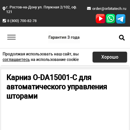
г. Ростов-на-Дону ул. Плужная 2/102, оф.
order@orbitatech.ru
121
8 (800) 700-82-78
Продолжая использовать наш сайт, вы
Хорошо
соглашаетесь
на использование cookie
Главная
Продукция
Умный номер
O-DA15001-C
Карниз O-DA15001-C для
автоматического управления
шторами