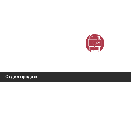
Отдел продаж:
+7 (800) 700-82-78
order@orbitatech.ru
Наш YouTube канал
Отдел внедрения:
order@orbitatech.ru