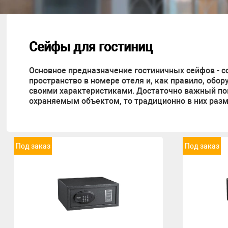
Item
1
of
5
Сейфы для гостиниц
Основное предназначение гостиничных сейфов - 
пространство в номере отеля и, как правило, обо
своими характеристиками. Достаточно важный пок
охраняемым объектом, то традиционно в них разм
Под заказ
Под заказ