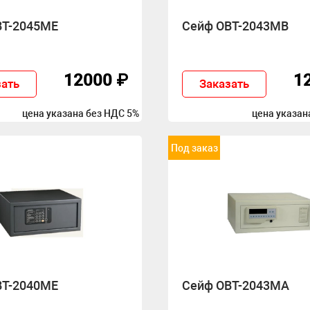
BT-2045ME
Сейф OBT-2043MB
12000 ₽
1
зать
Заказать
цена указана без НДС 5%
цена указан
Под заказ
BT-2040ME
Сейф OBT-2043MA