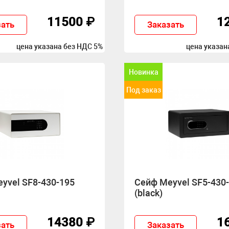
11500 ₽
1
зать
Заказать
цена указана без НДС 5%
цена указан
Новинка
Под заказ
yvel SF8-430-195
Сейф Meyvel SF5-430
(black)
14380 ₽
1
зать
Заказать