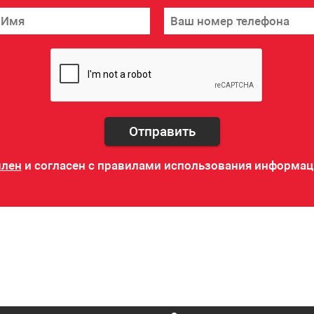
Отправить
млен
и согласен с правилами использования информац