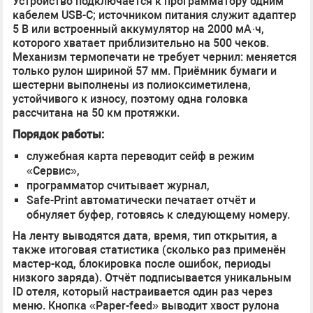
Устройство подключается к программатору одним
кабелем USB-C; источником питания служит адаптер
5 В или встроенный аккумулятор на 2000 мА·ч,
которого хватает приблизительно на 500 чеков.
Механизм термопечати не требует чернил: меняется
только рулон шириной 57 мм. Приёмник бумаги и
шестерни выполнены из полиоксиметилена,
устойчивого к износу, поэтому одна головка
рассчитана на 50 км протяжки.
Порядок работы:
служебная карта переводит сейф в режим
«Сервис»,
программатор считывает журнал,
Safe-Print автоматически печатает отчёт и
обнуляет буфер, готовясь к следующему номеру.
На ленту выводятся дата, время, тип открытия, а
также итоговая статистика (сколько раз применён
мастер-код, блокировка после ошибок, периоды
низкого заряда). Отчёт подписывается уникальным
ID отеля, который настраивается один раз через
меню. Кнопка «Paper-feed» выводит хвост рулона