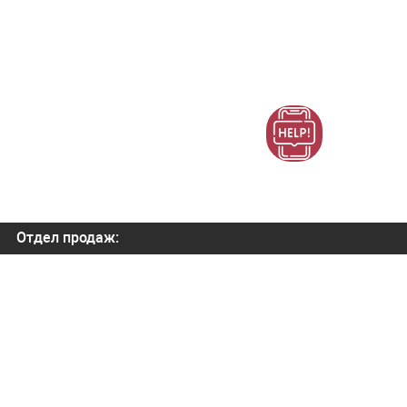
Отдел продаж:
+7 (800) 700-82-78
order@orbitatech.ru
Наш YouTube канал
Отдел внедрения:
order@orbitatech.ru